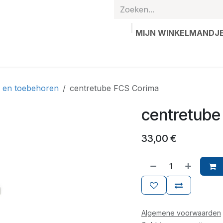
MIJN WINKELMANDJ
hands
Gepersonaliseerde artikelen
Waardebon
Contac
n en toebehoren
centretube FCS Corima
centretube
33,00
€
Algemene voorwaarden