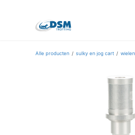
Overslaan naar inhoud
Home
Shop
Tweede
Alle producten
sulky en jog cart
wiele