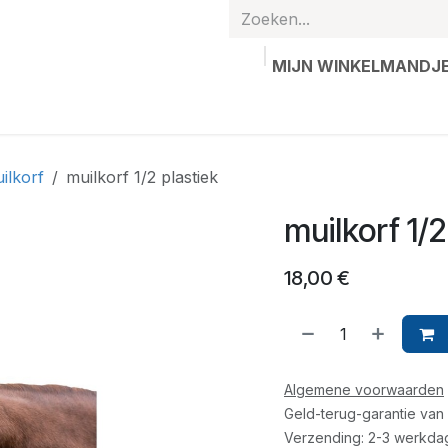
MIJN WINKELMANDJ
hands
Gepersonaliseerde artikelen
Waardebon
Contac
ilkorf
muilkorf 1/2 plastiek
muilkorf 1/2
18,00
€
Algemene voorwaarden
Geld-terug-garantie van
Verzending: 2-3 werkda