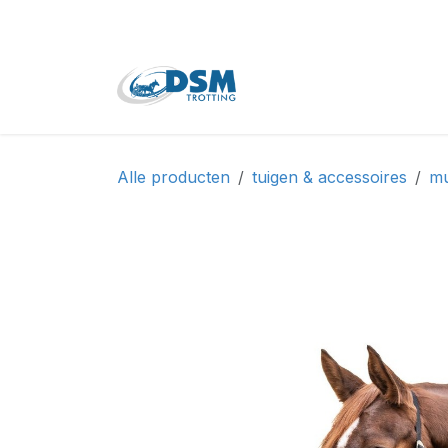
Overslaan naar inhoud
Home
Shop
Tweede
Alle producten
tuigen & accessoires
mu