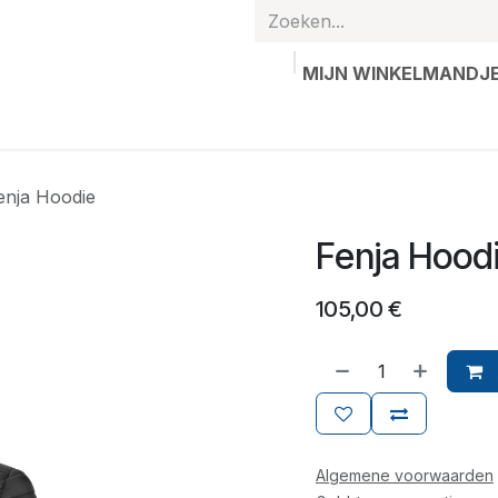
MIJN WINKELMANDJ
hands
Gepersonaliseerde artikelen
Waardebon
Contac
enja Hoodie
Fenja Hood
105,00
€
Algemene voorwaarden