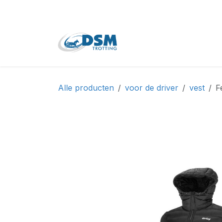
Overslaan naar inhoud
Home
Shop
Tweede
Alle producten
voor de driver
vest
F