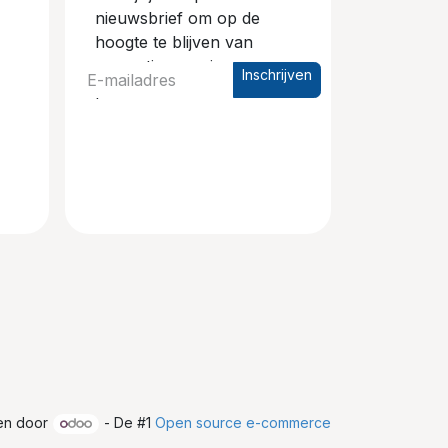
nieuwsbrief om op de
hoogte te blijven van
promoties en nieuwe
Inschrijven
producten.
en door
- De #1
Open source e-commerce