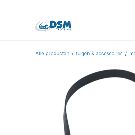
Overslaan naar inhoud
Home
Shop
Tweede
Alle producten
tuigen & accessoires
ma