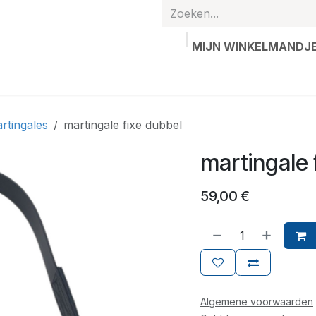
MIJN WINKELMANDJ
hands
Gepersonaliseerde artikelen
Waardebon
Contac
rtingales
martingale fixe dubbel
martingale 
59,00
€
Algemene voorwaarden