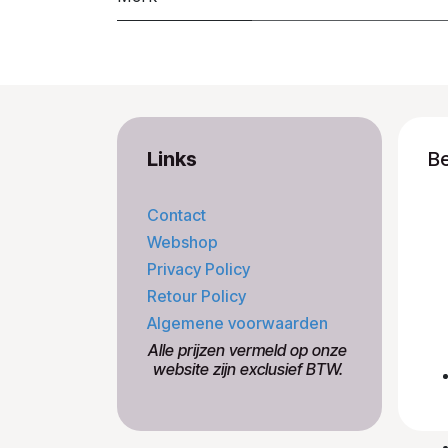
Links
B
Contact
Webshop
Privacy Policy
Retour Policy
Algemene voorwaarden
​Alle prijzen vermeld op onze
​website zijn exclusief BTW.