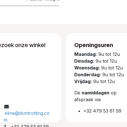
ezoek onze winkel
Openingsuren
Maandag:
9u tot 12u
Dinsdag:
9u tot 12u
Woensdag:
9u tot 12u
Donderdag:
9u tot 12u
Vrijdag:
9u tot 12u
De
namiddagen
op
afspraak via
+32 479 53 61 59
eline@dsmtrotting.co
m
+32 479 53 61 59