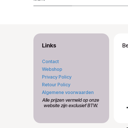
Links
B
Contact
Webshop
Privacy Policy
Retour Policy
Algemene voorwaarden
​Alle prijzen vermeld op onze
​website zijn exclusief BTW.