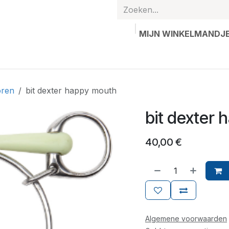
MIJN WINKELMANDJ
hands
Gepersonaliseerde artikelen
Waardebon
Contac
oren
bit dexter happy mouth
bit dexter
40,00
€
Algemene voorwaarden