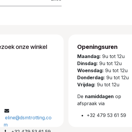
ezoek onze winkel
Openingsuren
Maandag:
9u tot 12u
Dinsdag:
9u tot 12u
Woensdag:
9u tot 12u
Donderdag:
9u tot 12u
Vrijdag:
9u tot 12u
De
namiddagen
op
afspraak via
+32 479 53 61 59
eline@dsmtrotting.co
m
+32 479 53 61 59