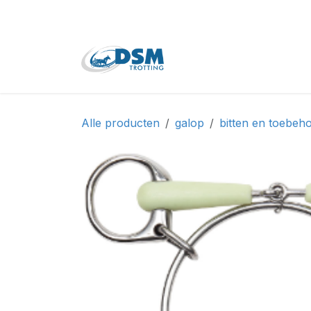
Overslaan naar inhoud
Home
Shop
Tweede
Alle producten
galop
bitten en toebeh