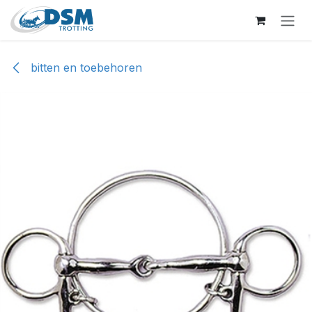
Overslaan naar inhoud
bitten en toebehoren