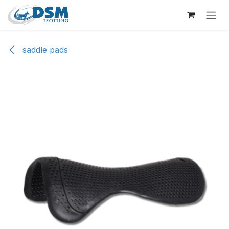
Overslaan naar inhoud
saddle pads