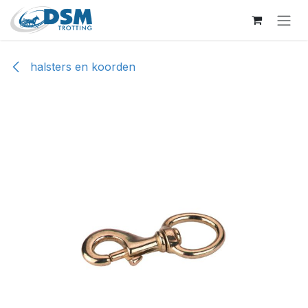
Overslaan naar inhoud
halsters en koorden