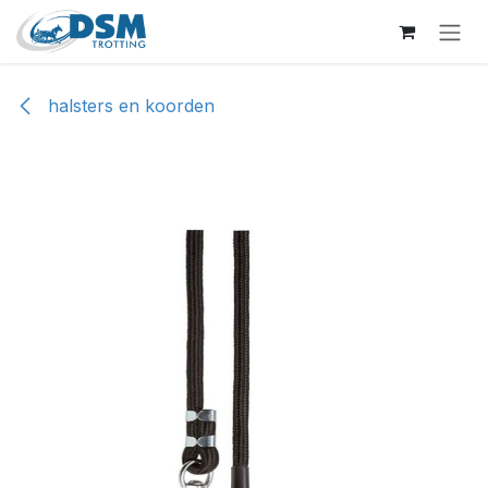
Overslaan naar inhoud
halsters en koorden