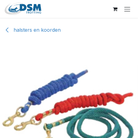
Overslaan naar inhoud
halsters en koorden