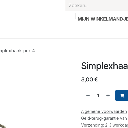
MIJN WINKELMANDJ
hands
Gepersonaliseerde artikelen
Waardebon
Contac
mplexhaak per 4
Simplexhaa
8,00
€
Algemene voorwaarden
Geld-terug-garantie van
Verzending: 2-3 werkda