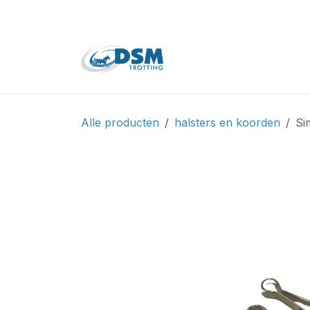
Overslaan naar inhoud
Home
Shop
Tweede
Alle producten
halsters en koorden
Si