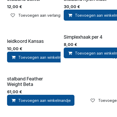
12,00
€
30,00
€
Toevoegen aan verlanglijst
Toevoegen aan winkel
Simplexhaak per 4
leidkoord Kansas
8,00
€
10,00
€
Toevoegen aan winkel
Toevoegen aan winkelmandje
Toevoegen aan ver
stalband Feather
Weight Beta
61,00
€
Toevoegen aan winkelmandje
Toevoegen 