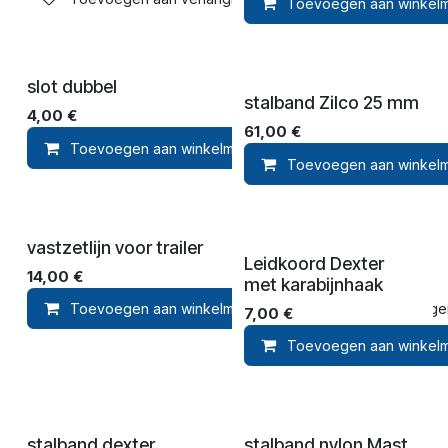
Toevoegen aan winkel
slot dubbel
stalband Zilco 25 mm
4,00
€
61,00
€
Toevoegen aan winkelmandje
Toevoegen aan ver
Toevoegen aan winkel
vastzetlijn voor trailer
Leidkoord Dexter
14,00
€
met karabijnhaak
Toevoegen aan winkelmandje
Toevoegen 
7,00
€
Toevoegen aan winkel
stalband dexter
stalband nylon Mast