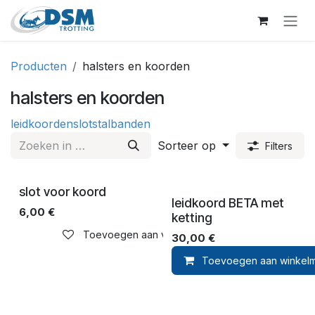
Overslaan naar inhoud
Producten
halsters en koorden
halsters en koorden
leidkoorden
slot
stalbanden
Sorteer op
Filters
slot voor koord
leidkoord BETA met
6,00
€
ketting
Toevoegen aan verlanglijst
30,00
€
Toevoegen aan winkel