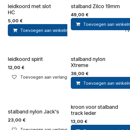
leidkoord met slot
stalband Zilco 19mm
HC
49,00
€
5,00
€
Toevoegen aan winkel
Toevoegen aan winkelmandje
Toevoegen aan ver
leidkoord spirit
stalband nylon
Xtreme
12,00
€
36,00
€
Toevoegen aan verlanglijst
Toevoegen aan winkel
kroon voor stalband
stalband nylon Jack's
track leder
23,00
€
13,00
€
Toevoegen aan verlanglijst