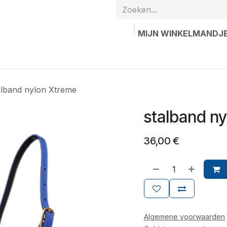
MIJN WINKELMANDJ
hands
Gepersonaliseerde artikelen
Waardebon
Contac
alband nylon Xtreme
stalband n
36,00
€
Algemene voorwaarden