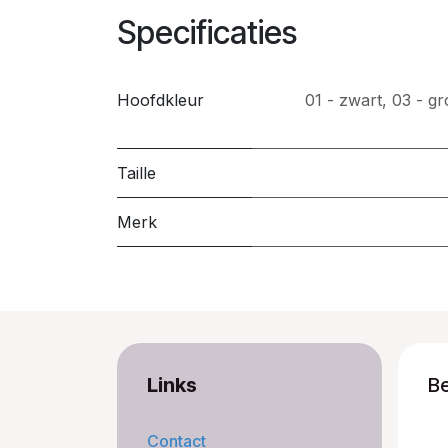
Specificaties
Hoofdkleur
01 - zwart
,
03 - g
Taille
Merk
Links
B
Contact