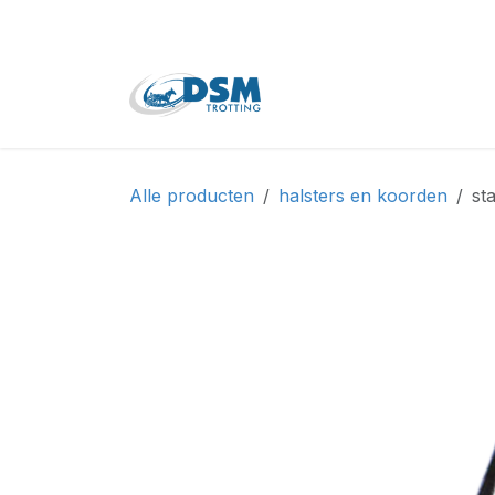
Overslaan naar inhoud
Home
Shop
Tweede
Alle producten
halsters en koorden
st