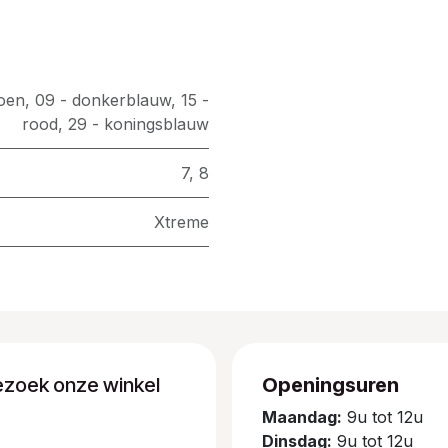
roen
,
09 - donkerblauw
,
15 -
rood
,
29 - koningsblauw
7
,
8
Xtreme
ezoek onze winkel
Openingsuren
Maandag:
9u tot 12u
Dinsdag:
9u tot 12u