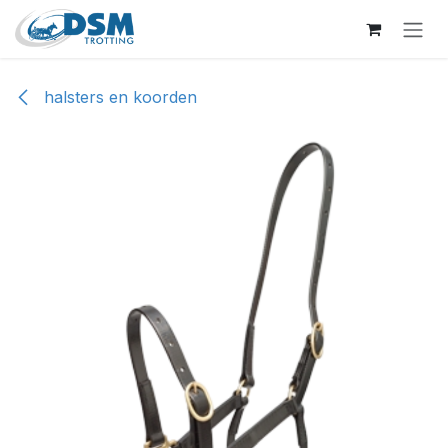
Overslaan naar inhoud
halsters en koorden