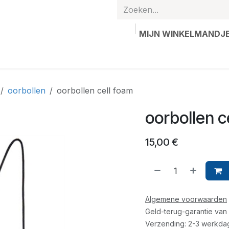
MIJN WINKELMANDJ
hands
Gepersonaliseerde artikelen
Waardebon
Contac
oorbollen
oorbollen cell foam
oorbollen c
15,00
€
Algemene voorwaarden
Geld-terug-garantie van
Verzending: 2-3 werkda