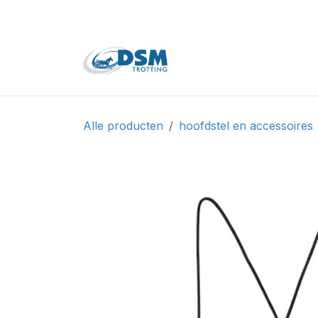
Overslaan naar inhoud
Home
Shop
Tweede
Alle producten
hoofdstel en accessoires