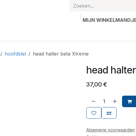
MIJN WINKELMANDJ
hands
Gepersonaliseerde artikelen
Waardebon
Contac
hoofdstel
head halter beta Xtreme
head halte
37,00
€
Algemene voorwaarden