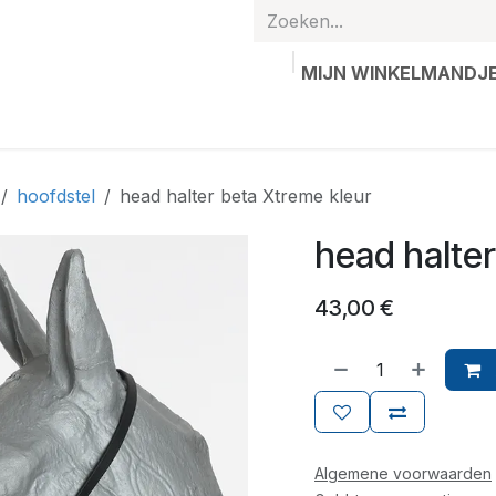
MIJN WINKELMANDJ
hands
Gepersonaliseerde artikelen
Waardebon
Contac
hoofdstel
head halter beta Xtreme kleur
head halter
43,00
€
Algemene voorwaarden