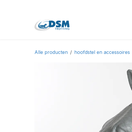
Overslaan naar inhoud
Home
Shop
Tweede
Alle producten
hoofdstel en accessoires