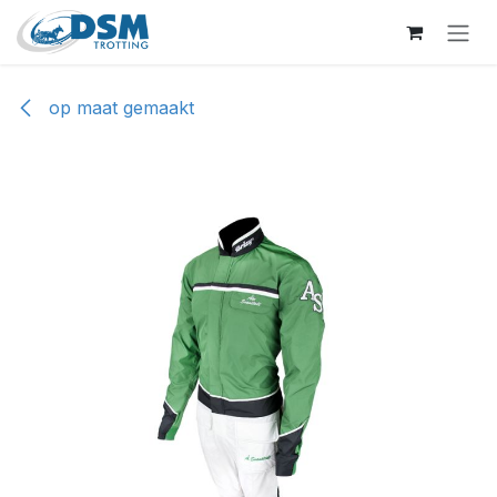
Overslaan naar inhoud
op maat gemaakt