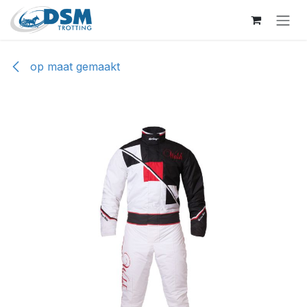
Overslaan naar inhoud
op maat gemaakt