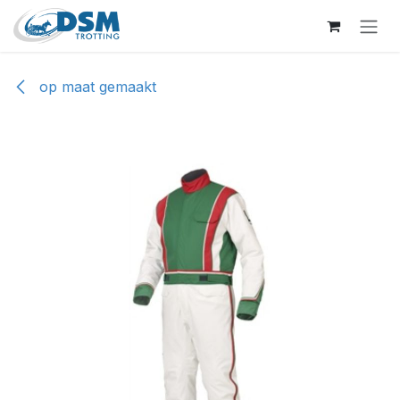
Overslaan naar inhoud
op maat gemaakt