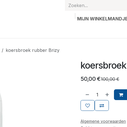
MIJN WINKELMANDJ
hands
Gepersonaliseerde artikelen
Waardebon
Contac
koersbroek rubber Brizy
koersbroek
50,00
€
100,00
€
Algemene voorwaarden