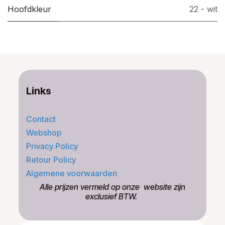
Hoofdkleur
22 - wit
Links
Contact
Webshop
Privacy Policy
Retour Policy
Algemene voorwaarden
​Alle prijzen vermeld op onze ​website zijn
exclusief BTW.