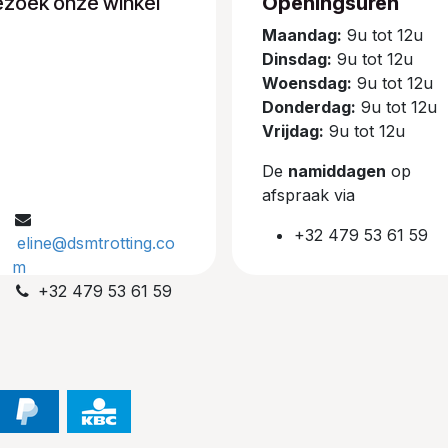
ezoek onze winkel
Openingsuren
Maandag:
9u tot 12u
Dinsdag:
9u tot 12u
Woensdag:
9u tot 12u
Donderdag:
9u tot 12u
Vrijdag:
9u tot 12u
De
namiddagen
op
afspraak via
+32 479 53 61 59
eline@dsmtrotting.co
m
+32 479 53 61 59