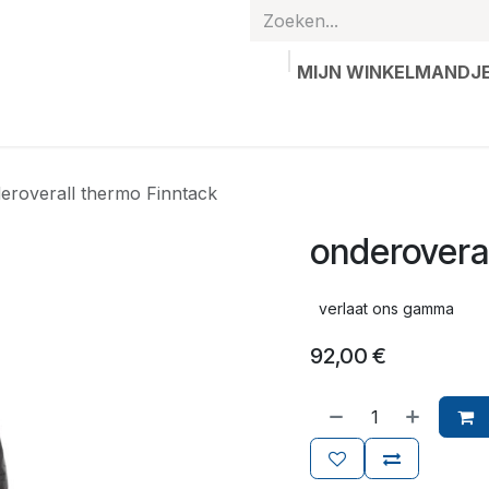
MIJN WINKELMANDJ
hands
Gepersonaliseerde artikelen
Waardebon
Contac
eroverall thermo Finntack
onderovera
verlaat ons gamma
92,00
€