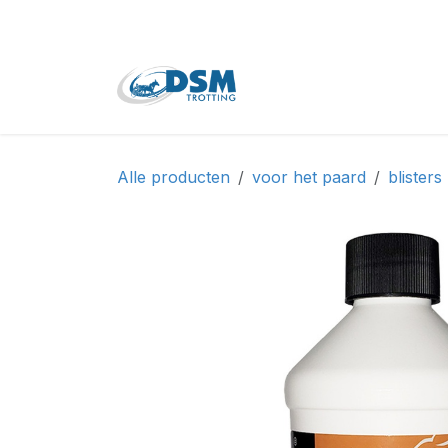
Overslaan naar inhoud
Home
Shop
Tweede
Alle producten
voor het paard
blisters