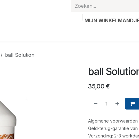
MIJN WINKELMANDJ
hands
Gepersonaliseerde artikelen
Waardebon
Contac
ball Solution
ball Solutio
35,00
€
Algemene voorwaarden
Geld-terug-garantie van
Verzending: 2-3 werkda