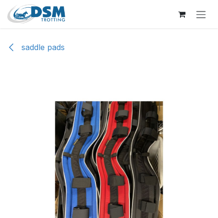
Overslaan naar inhoud
saddle pads