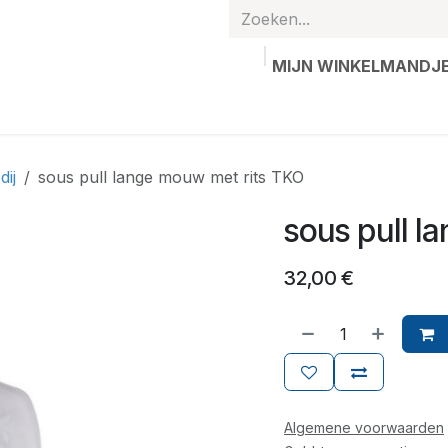
MIJN WINKELMANDJ
hands
Gepersonaliseerde artikelen
Waardebon
Contac
dij
sous pull lange mouw met rits TKO
sous pull l
32,00
€
Algemene voorwaarden