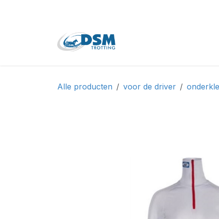
Overslaan naar inhoud
Home
Shop
Tweede
Alle producten
voor de driver
onderkle