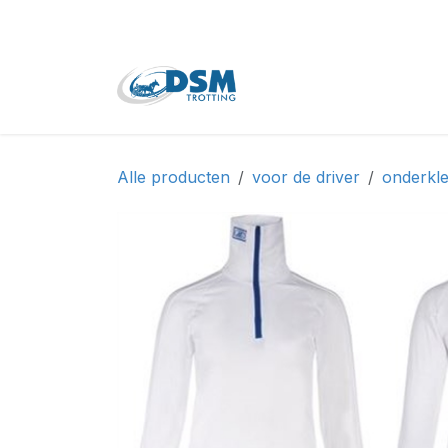
Overslaan naar inhoud
Home
Shop
Tweede
Alle producten
voor de driver
onderkle