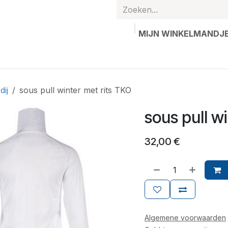
MIJN WINKELMANDJ
hands
Gepersonaliseerde artikelen
Waardebon
Contac
dij
sous pull winter met rits TKO
sous pull w
32,00
€
Algemene voorwaarden