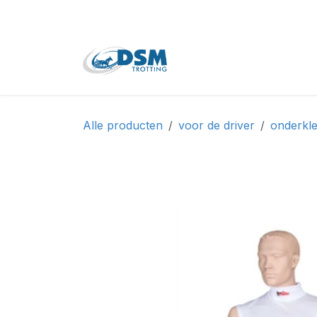
Overslaan naar inhoud
Home
Shop
Tweede
Alle producten
voor de driver
onderkle