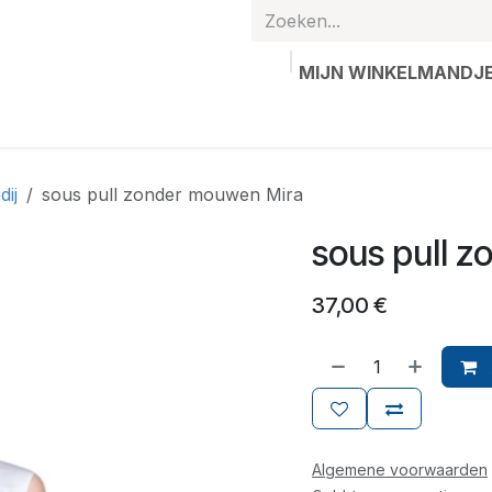
MIJN WINKELMANDJ
hands
Gepersonaliseerde artikelen
Waardebon
Contac
dij
sous pull zonder mouwen Mira
sous pull 
37,00
€
Algemene voorwaarden