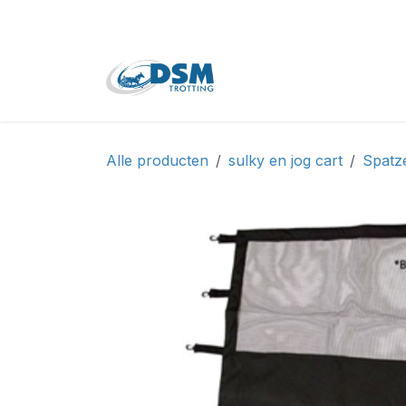
Overslaan naar inhoud
Home
Shop
Tweede
Alle producten
sulky en jog cart
Spatze