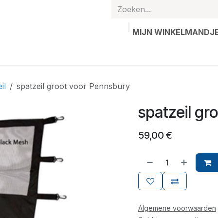
MIJN WINKELMANDJ
hands
Gepersonaliseerde artikelen
Waardebon
Contac
il
spatzeil groot voor Pennsbury
spatzeil gr
59,00
€
Algemene voorwaarden