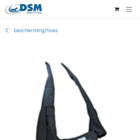
Overslaan naar inhoud
bescherming/hoes