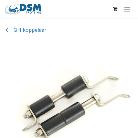
Overslaan naar inhoud
QH koppelaar