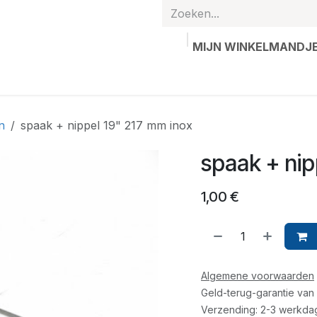
MIJN WINKELMANDJ
hands
Gepersonaliseerde artikelen
Waardebon
Contac
n
spaak + nippel 19" 217 mm inox
spaak + nip
1,00
€
Algemene voorwaarden
Geld-terug-garantie van
Verzending: 2-3 werkda