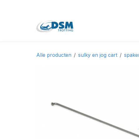
Overslaan naar inhoud
Home
Shop
Tweede
Alle producten
sulky en jog cart
spake