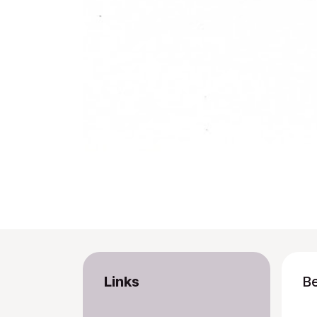
Links
B