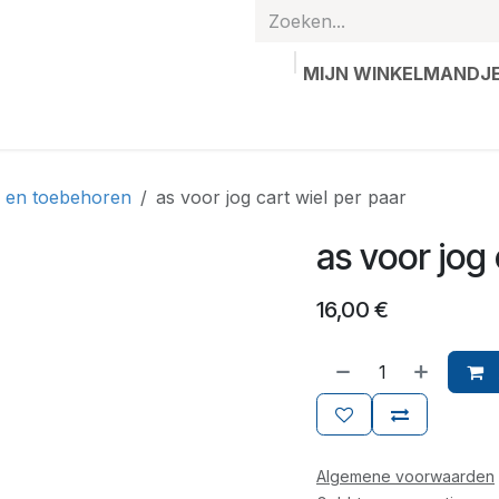
MIJN WINKELMANDJ
hands
Gepersonaliseerde artikelen
Waardebon
Contac
n en toebehoren
as voor jog cart wiel per paar
as voor jog 
16,00
€
Algemene voorwaarden