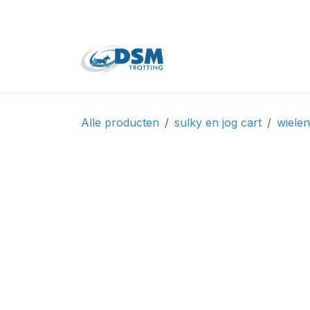
Overslaan naar inhoud
Home
Shop
Tweede
Alle producten
sulky en jog cart
wiele