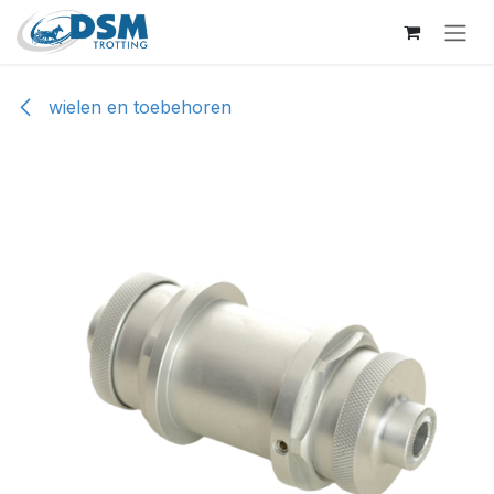
Overslaan naar inhoud
wielen en toebehoren