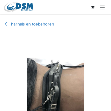
Overslaan naar inhoud
harnais en toebehoren