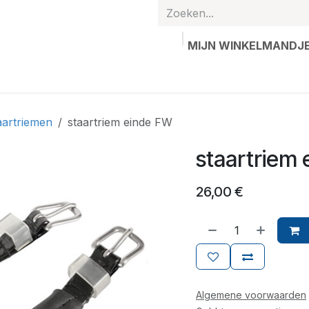
MIJN WINKELMANDJ
hands
Gepersonaliseerde artikelen
Waardebon
Contac
aartriemen
staartriem einde FW
staartriem
26,00
€
Algemene voorwaarden