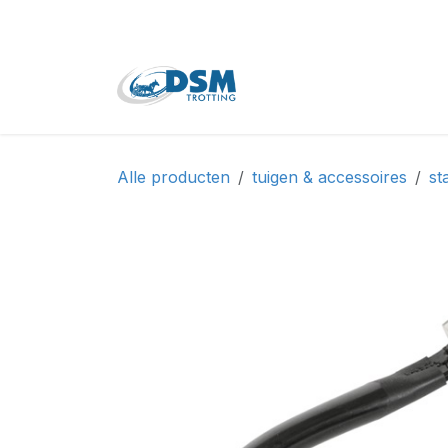
Overslaan naar inhoud
Home
Shop
Tweede
Alle producten
tuigen & accessoires
st