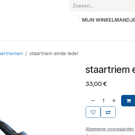
MIJN WINKELMANDJ
hands
Gepersonaliseerde artikelen
Waardebon
Contac
aartriemen
staartriem einde leder
staartriem 
33,00
€
Algemene voorwaarden