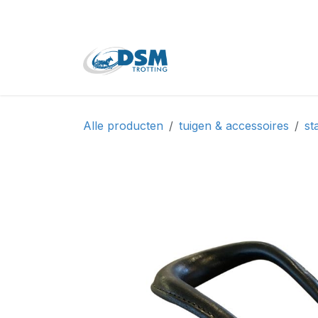
Overslaan naar inhoud
Home
Shop
Tweede
Alle producten
tuigen & accessoires
st