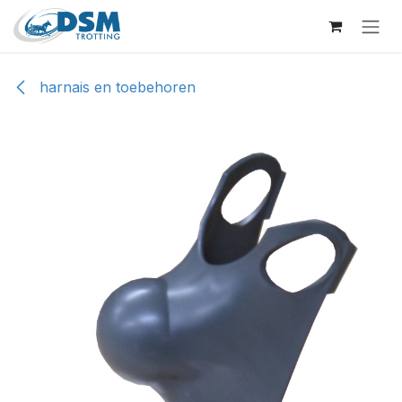
Overslaan naar inhoud
harnais en toebehoren