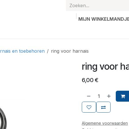
MIJN WINKELMANDJ
hands
Gepersonaliseerde artikelen
Waardebon
Contac
rnais en toebehoren
ring voor harnais
ring voor h
6,00
€
Algemene voorwaarden