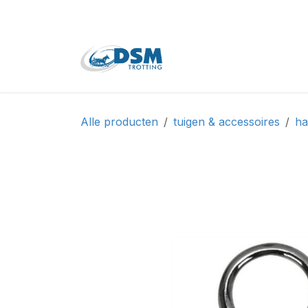
Overslaan naar inhoud
Home
Shop
Tweede
Alle producten
tuigen & accessoires
ha