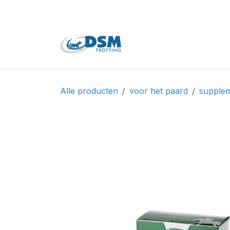
Overslaan naar inhoud
Home
Shop
Tweede
Alle producten
voor het paard
supple