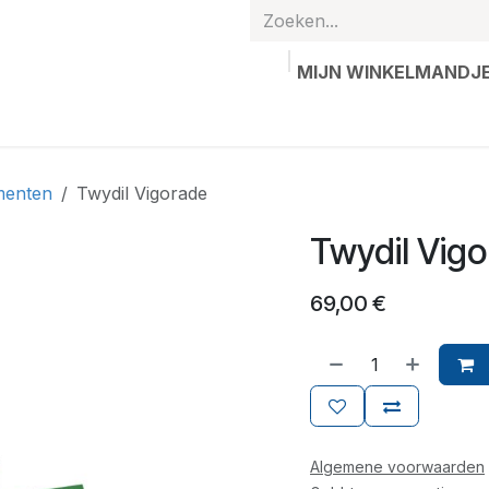
MIJN WINKELMANDJ
hands
Gepersonaliseerde artikelen
Waardebon
Contac
menten
Twydil Vigorade
Twydil Vig
69,00
€
Algemene voorwaarden