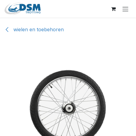
Overslaan naar inhoud
wielen en toebehoren