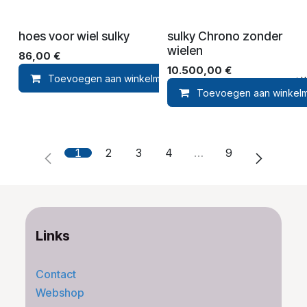
hoes voor wiel sulky
sulky Chrono zonder
wielen
86,00
€
10.500,00
€
Toevoegen aan winkelmandje
Toevoegen aan ver
Toevoegen aan winkel
1
2
3
4
…
9
Links
Contact
Webshop