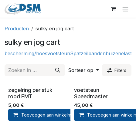
Overslaan naar inhoud
Producten
sulky en jog cart
sulky en jog cart
bescherming/hoes
voetsteun
Spatzeil
banden
buizen
elastie
Sorteer op
Filters
zegelring per stuk
voetsteun
rood FMT
Speedmaster
5,00
€
45,00
€
Toevoegen aan winkelmandje
Toevoegen aan winkel
Toevoegen aan ver