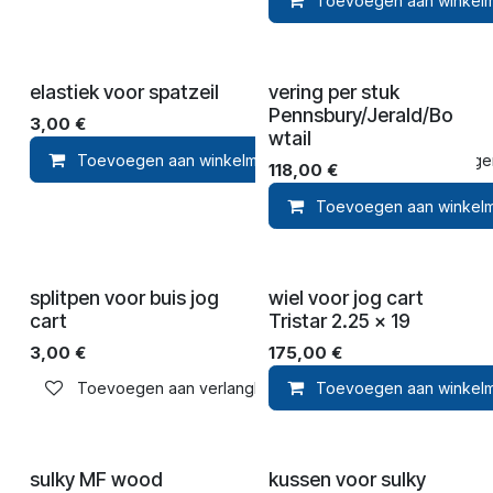
Toevoegen aan winkel
elastiek voor spatzeil
vering per stuk
Pennsbury/Jerald/Bo
3,00
€
wtail
Toevoegen aan winkelmandje
Toevoegen 
118,00
€
Toevoegen aan winkel
splitpen voor buis jog
wiel voor jog cart
cart
Tristar 2.25 x 19
3,00
€
175,00
€
Toevoegen aan verlanglijst
Toevoegen aan winkel
sulky MF wood
kussen voor sulky