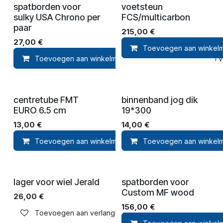
spatborden voor
voetsteun
sulky USA Chrono per
FCS/multicarbon
paar
215,00
€
27,00
€
Toevoegen aan winkel
Toevoegen aan winkelmandje
Toevoegen aan ver
centretube FMT
binnenband jog dik
EURO 6.5 cm
19*300
13,00
€
14,00
€
Toevoegen aan winkelmandje
Toevoegen aan winkel
Toevoegen aan ver
lager voor wiel Jerald
spatborden voor
Custom MF wood
26,00
€
156,00
€
Toevoegen aan verlanglijst