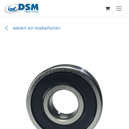
Overslaan naar inhoud
wielen en toebehoren