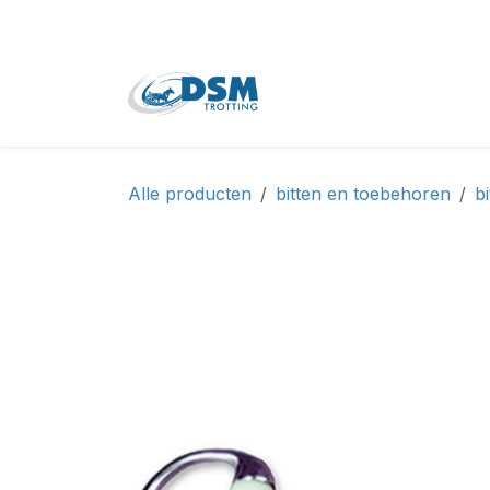
Overslaan naar inhoud
Home
Shop
Tweede
Alle producten
bitten en toebehoren
bi