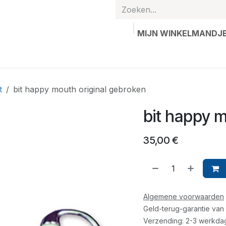
MIJN WINKELMANDJ
hands
Gepersonaliseerde artikelen
Waardebon
Contac
t
bit happy mouth original gebroken
bit happy m
35,00
€
Algemene voorwaarden
Geld-terug-garantie van
Verzending: 2-3 werkda