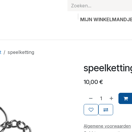
MIJN WINKELMANDJ
hands
Gepersonaliseerde artikelen
Waardebon
Contac
t
speelketting
speelkettin
10,00
€
Algemene voorwaarden