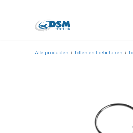
Overslaan naar inhoud
Home
Shop
Tweede
Alle producten
bitten en toebehoren
bi