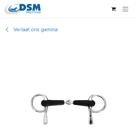
Overslaan naar inhoud
Verlaat ons gamma