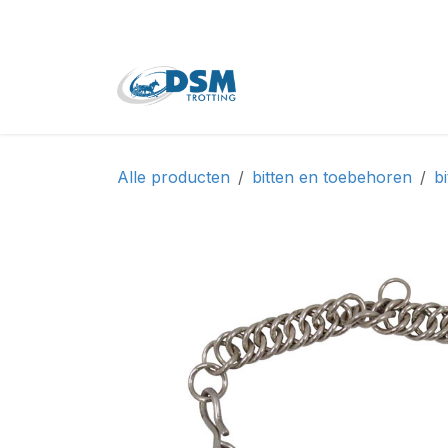
Overslaan naar inhoud
Home
Shop
Tweede
Alle producten
bitten en toebehoren
bi