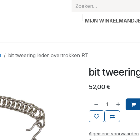
MIJN WINKELMANDJ
hands
Gepersonaliseerde artikelen
Waardebon
Contac
t
bit tweering leder overtrokken RT
bit tweerin
52,00
€
Algemene voorwaarden