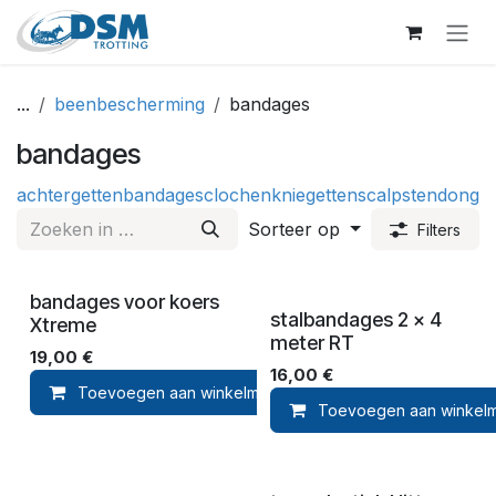
Overslaan naar inhoud
...
beenbescherming
bandages
bandages
achtergetten
bandages
clochen
kniegetten
scalps
tendonget
Sorteer op
Filters
bandages voor koers
stalbandages 2 x 4
Xtreme
meter RT
19,00
€
16,00
€
Toevoegen aan winkelmandje
Toevoegen aan ver
Toevoegen aan winkel