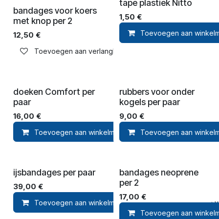
tape plastiek Nitto
bandages voor koers
1,50
€
met knop per 2
Toevoegen aan winkel
12,50
€
Toevoegen aan verlanglijst
doeken Comfort per
rubbers voor onder
paar
kogels per paar
16,00
€
9,00
€
Toevoegen aan winkelmandje
Toevoegen aan winkel
Toevoegen aan ver
ijsbandages per paar
bandages neoprene
per 2
39,00
€
17,00
€
Toevoegen aan winkelmandje
Toevoegen aan ver
Toevoegen aan winkel