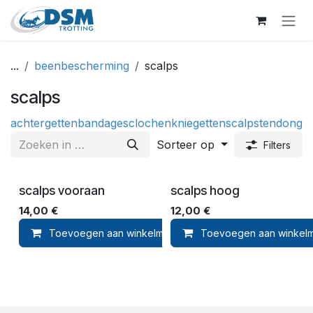
Overslaan naar inhoud
...
beenbescherming
scalps
scalps
achtergetten
bandages
clochen
kniegetten
scalps
tendonget
Sorteer op
Filters
scalps vooraan
scalps hoog
14,00
€
12,00
€
Toevoegen aan winkelmandje
Toevoegen aan winkel
Toevoegen aan ver