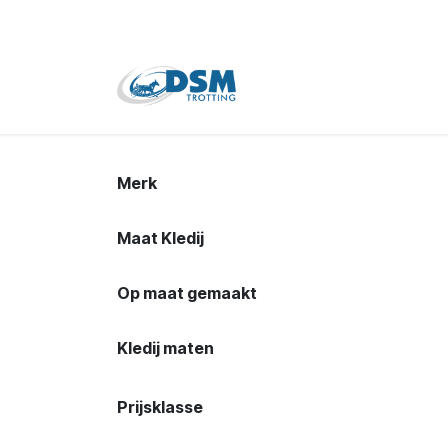
Overslaan naar inhoud
Home
Shop
Tweede
Merk
Maat Kledij
Op maat gemaakt
Kledij maten
Prijsklasse