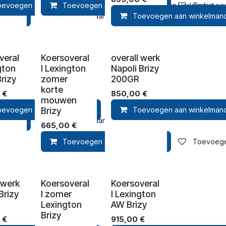
oevoegen aan winkelmandje
Toevoegen aan winkelmandje
Toevoegen aan verlanglijst
Toevoegen
lmandje
Toevoegen aan verlanglijst
Toevoegen aan winkelman
veral
Koersoveral
overall werk
gton
l Lexington
Napoli Brizy
rizy
zomer
200GR
korte
€
850,00
€
mouwen
Brizy
oevoegen aan winkelmandje
Toevoegen aan verlanglijst
Toevoegen aan winkelman
lmandje
Toevoegen aan verlanglijst
665,00
€
Toevoegen aan winkelmandje
Toevoegen
 werk
Koersoveral
Koersoveral
Brizy
l zomer
l Lexington
Lexington
AW Brizy
Brizy
€
915,00
€