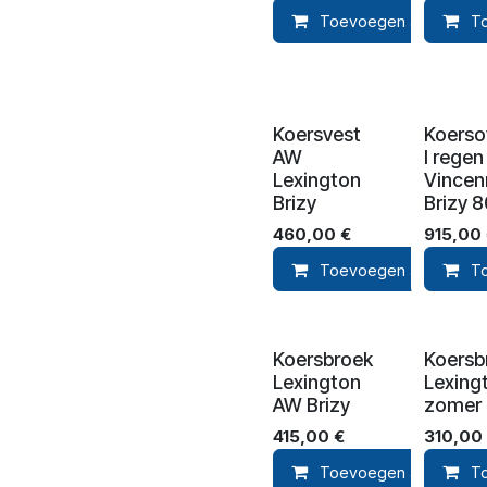
Toevoegen aan winke
T
Koersvest
Koerso
AW
l regen
Lexington
Vincen
Brizy
Brizy 
460,00
€
915,00
Toevoegen aan winke
T
Koersbroek
Koersb
Lexington
Lexing
AW Brizy
zomer 
415,00
€
310,00
Toevoegen aan winke
T