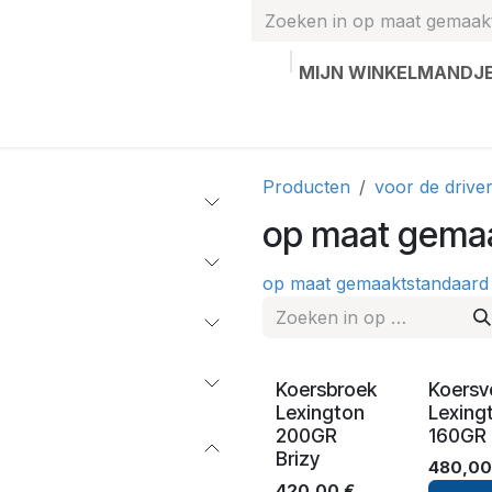
MIJN WINKELMANDJ
hands
Gepersonaliseerde artikelen
Waardebon
Contac
Producten
voor de drive
op maat gema
op maat gemaakt
standaard
Koersbroek
Koersv
Lexington
Lexing
200GR
160GR 
Brizy
480,00
420,00
€