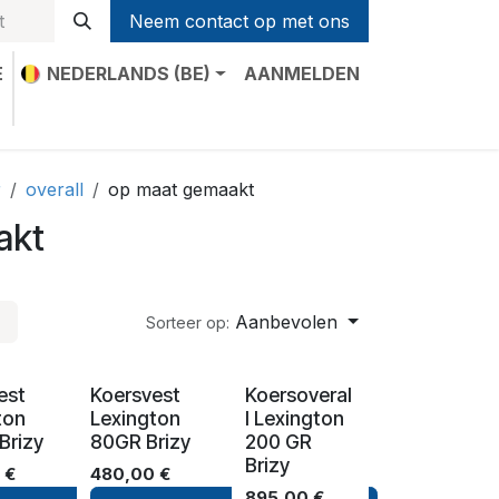
Neem contact op met ons
E
NEDERLANDS (BE)
AANMELDEN
t
r
overall
op maat gemaakt
akt
Aanbevolen
Sorteer op:
est
Koersvest
Koersoveral
ton
Lexington
l Lexington
Brizy
80GR Brizy
200 GR
Brizy
€
480,00
€
895,00
€