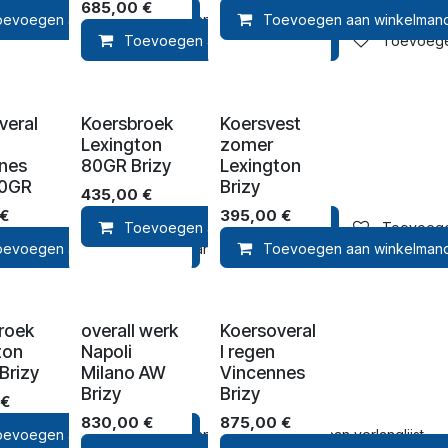
685,00
€
lmandje
oevoegen aan winkelmandje
Toevoegen aan verlanglijst
Toevoegen aan verlanglijst
Toevoegen aan winkelman
Toevoegen aan winkelmandje
Toevoegen
veral
Koersbroek
Koersvest
Lexington
zomer
nes
80GR Brizy
Lexington
80GR
Brizy
435,00
€
€
395,00
€
Toevoegen aan winkelmandje
Toevoegen
lmandje
oevoegen aan winkelmandje
Toevoegen aan verlanglijst
Toevoegen aan verlanglijst
Toevoegen aan winkelman
roek
overall werk
Koersoveral
ton
Napoli
l regen
Brizy
Milano AW
Vincennes
Brizy
Brizy
€
830,00
€
875,00
€
lmandje
oevoegen aan winkelmandje
Toevoegen aan verlanglijst
Toevoegen aan verlanglijst