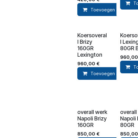
T
Toevoegen aan winke
Koersoveral
Koerso
l Brizy
l Lexin
160GR
80GR B
Lexington
960,00
960,00
€
T
Toevoegen aan winke
overall werk
overall
Napoli Brizy
Napoli 
160GR
80GR
850,00
€
850,00